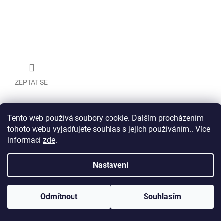
ZEPTAT SE
Tento web používá soubory cookie. Dalším procházením
Z
tohoto webu vyjadřujete souhlas s jejich používáním.. Více
á
informací
zde
.
Vytvořil Shoptet
p
a
t
Nastavení
Copyright 2026
Veritas
. Všechna práva vyhrazena.
í
Odmítnout
Souhlasím