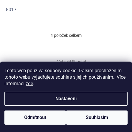
o
k
d
t
8017
u
ů
k
t
ů
1
položek celkem
O
v
l
Z
á
á
d
Vytvořil Shoptet
p
a
a
Tento web používá soubory cookie. Dalším procházením
c
t
í
tohoto webu vyjadřujete souhlas s jejich používáním.. Více
Copyright 2026
Veritas
. Všechna práva vyhrazena.
í
p
informací
zde
.
r
v
Nastavení
k
y
v
ý
Odmítnout
Souhlasím
p
i