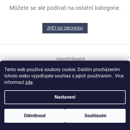
Můžete se ale podívat na ostatní kategorie.
ZPĚT DO OBCHODU
Z
á
Vytvořil Shoptet
p
a
Tento web používá soubory cookie. Dalším procházením
t
tohoto webu vyjadřujete souhlas s jejich používáním.. Více
Copyright 2026
Veritas
. Všechna práva vyhrazena.
í
informací
zde
.
Nastavení
Odmítnout
Souhlasím