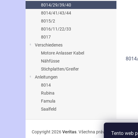
n
p
p
8014/29/39/40
e
i
r
8014/41/43/44
l
s
o
8015/2
p
d
8016/11/22/33
r
u
8017
o
k
d
Verschiedenes
t
u
ů
Motore Anlasser Kabel
8014
k
Nähfüsse
t
Stichplatten/Greifer
ů
Anleitungen
8014
Rubina
Famula
Saalfeld
Z
á
Copyright 2026
Veritas
. Všechna práva vyhrazena.
Tento web p
p