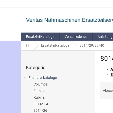
Přejít
na
obsah
Ersatzteilkataloge
Verschiedenes
Anleitung
Domů
Ersatzteilkataloge
8014/29/39/40
P
801
o
Přeskočit
s
Kategorie
kategorie
t
A
E
r
Ersatzteilkataloge
a
Ř
Columba
n
a
Abece
Famula
n
z
í
Rubina
e
p
8014/1-4
V
n
a
8014/26
ý
í