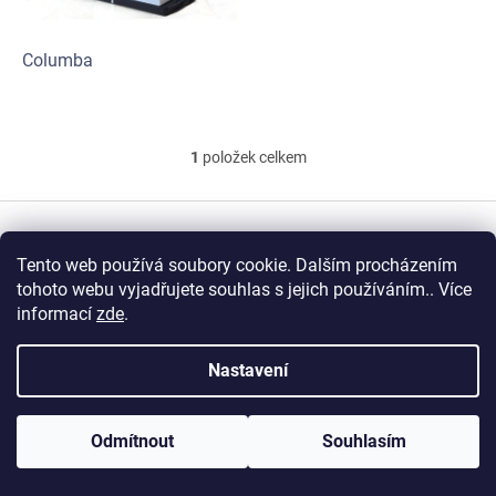
r
u
o
k
d
t
Columba
u
ů
k
t
ů
1
položek celkem
O
v
l
Z
á
á
d
Vytvořil Shoptet
p
Tento web používá soubory cookie. Dalším procházením
a
a
tohoto webu vyjadřujete souhlas s jejich používáním.. Více
c
t
í
informací
zde
.
Copyright 2026
Veritas
. Všechna práva vyhrazena.
í
p
r
Nastavení
v
k
y
v
Odmítnout
Souhlasím
ý
p