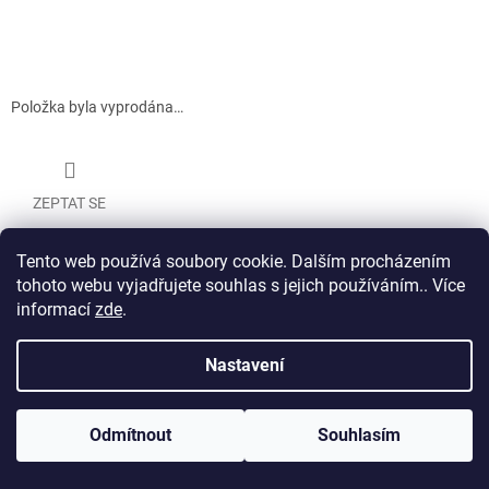
Položka byla vyprodána…
ZEPTAT SE
Tento web používá soubory cookie. Dalším procházením
Z
tohoto webu vyjadřujete souhlas s jejich používáním.. Více
á
informací
zde
.
Vytvořil Shoptet
p
a
Nastavení
t
Copyright 2026
Veritas
. Všechna práva vyhrazena.
í
Odmítnout
Souhlasím